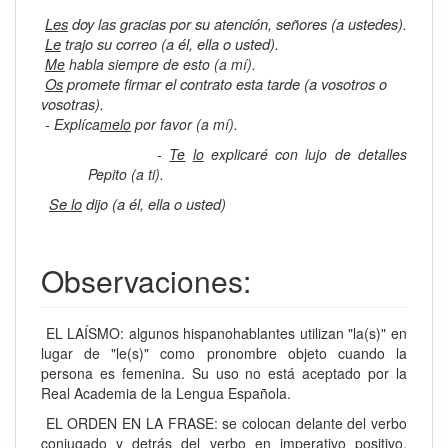
Les
doy las gracias por su atención, señores (a ustedes).
Le
trajo su correo (a él, ella o usted).
Me
habla siempre de esto (a mí).
Os
promete firmar el contrato esta tarde (a vosotros o
vosotras).
- Explíca
melo
por favor (a mí).
-
Te
lo
explicaré con lujo de detalles
Pepito (a ti).
Se lo
dijo (a él, ella o usted)
Observaciones:
EL LAÍSMO: algunos hispanohablantes utilizan "la(s)" en
lugar de "le(s)" como pronombre objeto cuando la
persona es femenina. Su uso no está aceptado por la
Real Academia de la Lengua Española.
EL ORDEN EN LA FRASE: se colocan delante del verbo
conjugado y detrás del verbo en imperativo positivo,