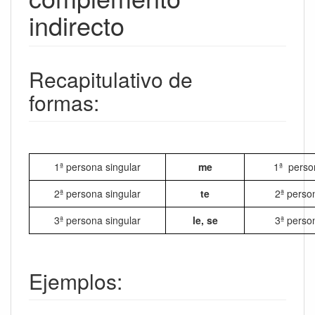
indirecto
Recapitulativo de
formas:
1ª persona singular
me
1ª person
2ª persona singular
te
2ª person
3ª persona singular
le, se
3ª person
Ejemplos: