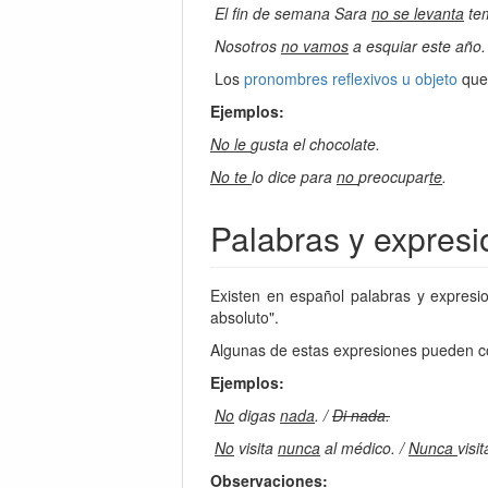
El fin de semana Sara
no se levanta
te
Nosotros
no vamos
a esquiar este año.
Los
pronombres reflexivos u objeto
que 
Ejemplos:
No le
gusta el chocolate.
No te
lo dice para
no
preocupar
te
.
Palabras y expresi
Existen en español palabras y expresio
absoluto".
Algunas de estas expresiones pueden col
Ejemplos:
No
digas
nada
. /
Di nada.
No
visita
nunca
al médico. /
Nunca
visi
Observaciones: