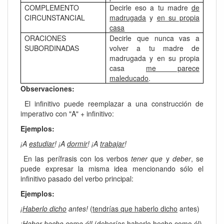
COMPLEMENTO
Decirle eso a tu madre
de
CIRCUNSTANCIAL
madrugada
y
en su propia
casa
ORACIONES
Decirle que nunca vas a
SUBORDINADAS
volver a tu madre de
madrugada y en su propia
casa
me parece
maleducado
.
Observaciones:
El infinitivo puede reemplazar a una construcción de
imperativo con "A" + infinitivo:
Ejemplos:
¡A
estudiar
! ¡A
dormir
! ¡A
trabajar
!
En las perífrasis con los verbos
tener que
y
deber
, se
puede expresar la misma idea mencionando sólo el
infinitivo pasado del verbo principal:
Ejemplos:
¡
Haberlo dicho
antes!
(
tendrías que haberlo dicho
antes)
¡
Haber hecho
como él!
(
deberías haberlo hecho
como él)